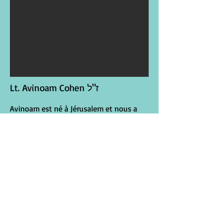
Lt. Avinoam Cohen ז"ל
Avinoam est né à Jérusalem et nous a
quitté au mois de Tichri 5778
(septembre 2017), lors d'une opération
militaire au Golan.
Avinoam aspirait à l'excellence dans
tous les domaines. Il réalisa son rêve
d'étudier à la Yechiva d'Elon Moreh, d'où
il intégra les rangs de Tsahal pour
accomplir la mitsva de défendre Israël.
Quelques jours seulement avant son